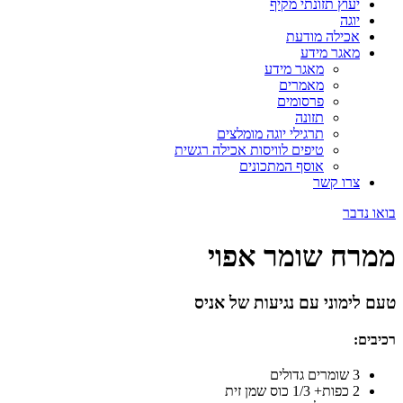
יעוץ תזונתי מקיף
יוגה
אכילה מודעת
מאגר מידע
מאגר מידע
מאמרים
פרסומים
תזונה
תרגילי יוגה מומלצים
טיפים לוויסות אכילה רגשית
אוסף המתכונים
צרו קשר
בואו נדבר
ממרח שומר אפוי
טעם לימוני עם נגיעות של אניס
רכיבים:
3 שומרים גדולים
2 כפות+ 1/3 כוס שמן זית