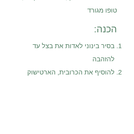
טופו מגורד
הכנה:
בסיר בינוני לאדות את בצל עד
להזהבה
להוסיף את הכרובית, הארטישוק
והשום להמשיך לבשל עוד 5 דקות
להוסיף מים ולהביא לרתיחה
להנמיך את האש
להוסיף את השורש הכורכום ושאר