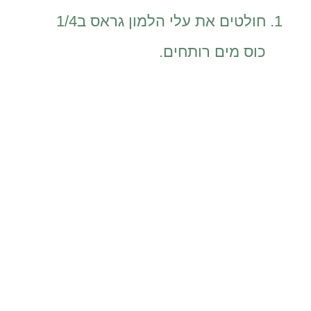
חולטים את עלי הלמון גראס ב1/4
כוס מים רותחים.
מחממים את שמן זית הקארי וצ'ילי
במחבת ווק למשך דקה
מוסיפים את מקלות הגזר וחצאי
השרי, מערבבים ומקפיצים 2 דקות
מוסיפים את רוטב הסויה, חליטת
הלמון גראס, הסוכר השעועית
הירוקה וחתיכות הטופו, מערבבים
ומקפיצים 2 דקות