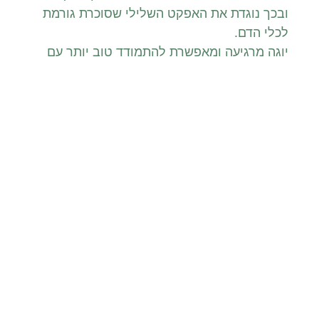
ובכך נוגדת את האפקט השלילי שסוכרת גורמת
לכלי הדם.
יוגה מרגיעה ומאפשרת להתמודד טוב יותר עם
סטרס, כמו למשל קפיצות ברמות הסוכר
(היפרגליקמיה) או צניחות שלו (היפוגליקמיה).
יוגה ממקדת ומשפרת את היכולת שלנו להתמודד
עם חוסר נוחות כמו תחושות עצבנות ורעב.
כשמצליחים לתרגל אסנה שנראית מסובכת
תחושת המסוגלות משתפרת מאוד ויכולה להקרין
גם על היכולת לחוות שינויים בעולם הרגלי
האכילה.
מיינדפולנס:
תרגול מיינדפולנס עוזר לנו לפגוש מחשבות,
רגשות ותחושות בקלות רבה יותר.
היכולת שלנו להתמודד עם כאבים ומחשבות